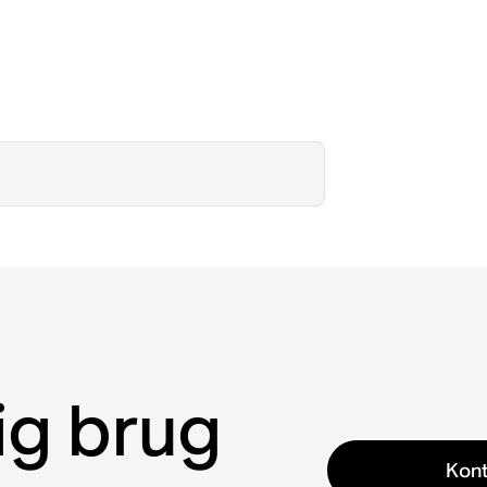
ig brug
Kont