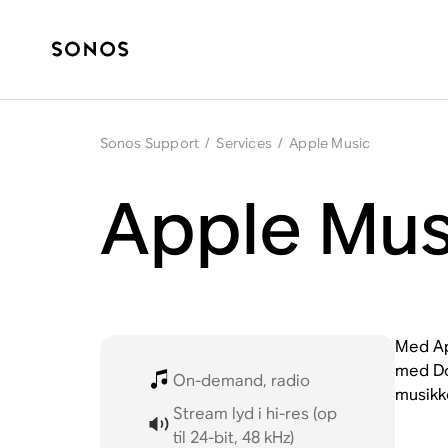
Sonos Support
/
Services
/
Apple Music
Apple Mus
Med App
med Dol
On-demand, radio
musikk
Stream lyd i hi-res (op
til 24-bit, 48 kHz)