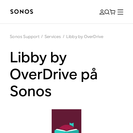
Sonos Support
/
Services
/
Libby by OverDrive
Libby by
OverDrive på
Sonos