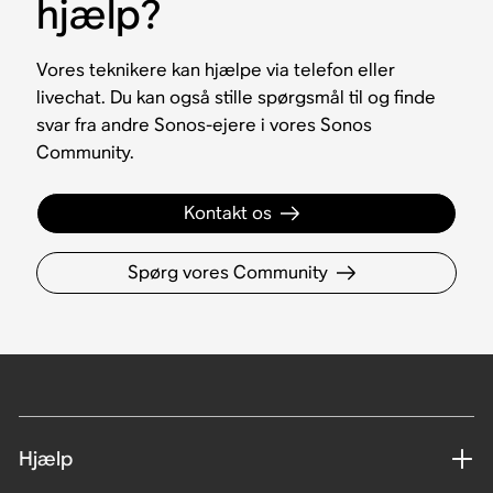
hjælp?
Vores teknikere kan hjælpe via telefon eller
livechat. Du kan også stille spørgsmål til og finde
svar fra andre Sonos-ejere i vores Sonos
Community.
Kontakt os
Spørg vores Community
Hjælp