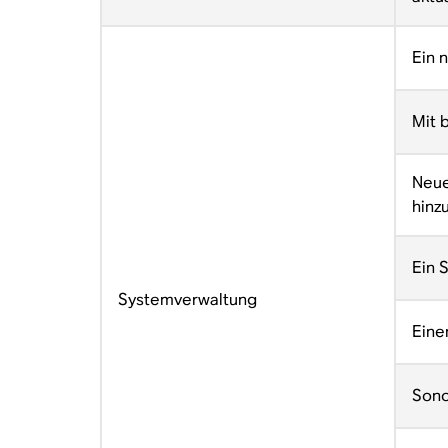
Ein 
Mit 
Neue
hinz
Ein 
Systemverwaltung
Eine
Sono