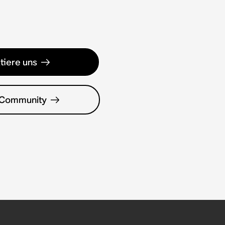
tiere uns
 Community