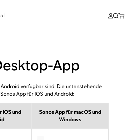
al
 Desktop-App
d Android verfügbar sind. Die untenstehende
 Sonos App für iOS und Android:
r iOS und
Sonos App für macOS und
id
Windows