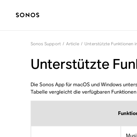
Sonos Support
/
Article
/
Unterstützte Funktionen 
Unterstützte Fu
Die Sonos App für macOS und Windows unterstüt
Tabelle vergleicht die verfügbaren Funktione
Funktio
Musi