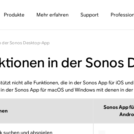
Produkte
Mehr erfahren
Support
Profession
in der Sonos Desktop-App
nktionen in der Sonos
zt nicht alle Funktionen, die in der Sonos App für iOS un
n in der Sonos App für macOS und Windows mit denen in der
Sonos App fü
nen
Andro
k suchen und abspielen