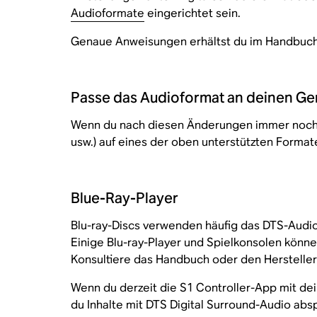
Audioformate
eingerichtet sein.
Genaue Anweisungen erhältst du im Handbuch 
Passe das Audioformat an deinen Ge
Wenn du nach diesen Änderungen immer noch e
usw.) auf eines der oben unterstützten Format
Blue-Ray-Player
Blu-ray-Discs verwenden häufig das DTS-Audio
Einige Blu-ray-Player und Spielkonsolen könne
Konsultiere das Handbuch oder den Hersteller 
Wenn du derzeit die S1 Controller-App mit d
du Inhalte mit DTS Digital Surround-Audio abs