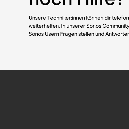
Unsere Techniker:innen können dir telefon
weiterhelfen. In unserer Sonos Communit
Sonos Usern Fragen stellen und Antworten