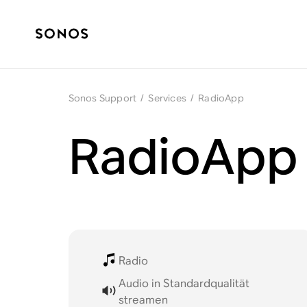
Sonos Support
/
Services
/
RadioApp
RadioApp 
Radio
Audio in Standardqualität
streamen