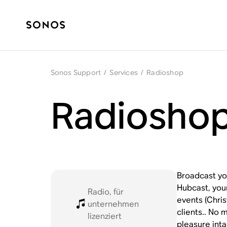
Sonos Support
/
Services
/
Radioshop
Radioshop
Broadcast you
Hubcast, your
Radio, für
events (Chris
unternehmen
clients.. No 
lizenziert
pleasure inta