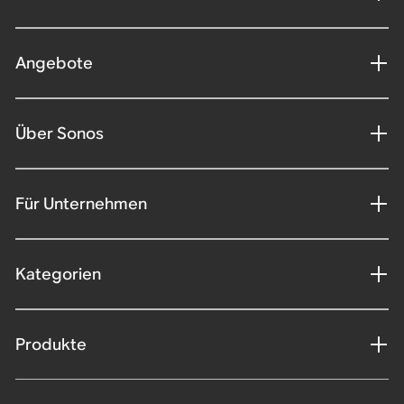
Angebote
Über Sonos
Für Unternehmen
Kategorien
Produkte