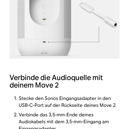
Verbinde die Audioquelle mit
deinem Move 2
Stecke den Sonos Eingangsadapter in den
USB-C-Port auf der Rückseite deines Move 2.
Verbinde das 3,5-mm-Ende deines
Audiokabels mit dem 3,5-mm-Eingang am
Eingangsadapter.