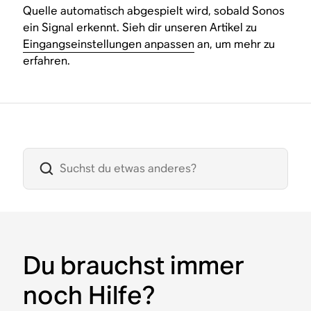
Quelle automatisch abgespielt wird, sobald Sonos
ein Signal erkennt. Sieh dir unseren Artikel zu
Eingangseinstellungen anpassen
an, um mehr zu
erfahren.
Du brauchst immer
noch Hilfe?