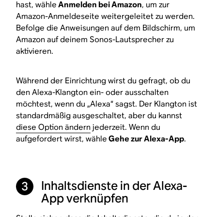
hast, wähle
Anmelden bei Amazon
, um zur
Amazon-Anmeldeseite weitergeleitet zu werden.
Befolge die Anweisungen auf dem Bildschirm, um
Amazon auf deinem Sonos-Lautsprecher zu
aktivieren.
Während der Einrichtung wirst du gefragt, ob du
den Alexa-Klangton ein- oder ausschalten
möchtest, wenn du „Alexa“ sagst. Der Klangton ist
standardmäßig ausgeschaltet, aber du kannst
diese Option ändern
jederzeit. Wenn du
aufgefordert wirst, wähle
Gehe zur Alexa-App
.
Inhaltsdienste in der Alexa-
3
App verknüpfen