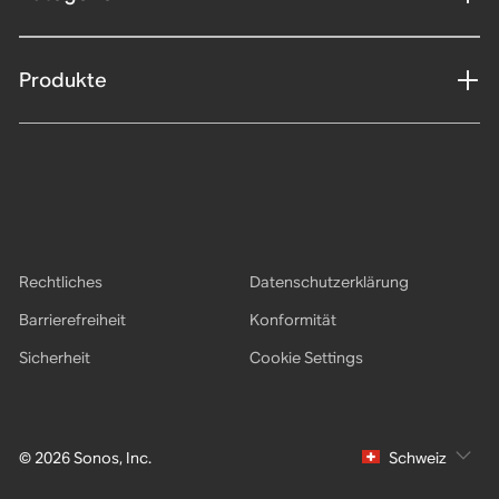
Produkte
Rechtliches
Datenschutzerklärung
Barrierefreiheit
Konformität
Sicherheit
Cookie Settings
© 2026 Sonos, Inc.
Schweiz