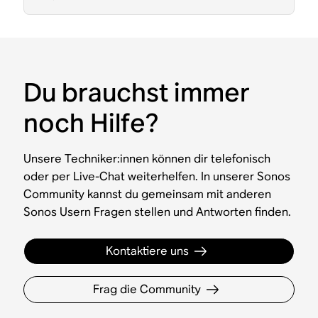
Du brauchst immer
noch Hilfe?
Unsere Techniker:innen können dir telefonisch
oder per Live-Chat weiterhelfen. In unserer Sonos
Community kannst du gemeinsam mit anderen
Sonos Usern Fragen stellen und Antworten finden.
Kontaktiere uns
Frag die Community