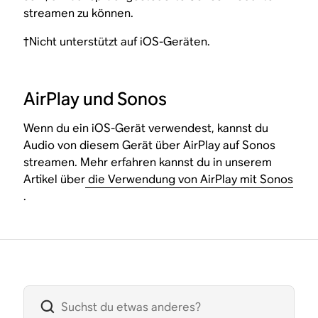
streamen zu können.
†Nicht unterstützt auf iOS-Geräten.
AirPlay und Sonos
Wenn du ein iOS-Gerät verwendest, kannst du
Audio von diesem Gerät über AirPlay auf Sonos
streamen. Mehr erfahren kannst du in unserem
Artikel über
die Verwendung von AirPlay mit Sonos
.