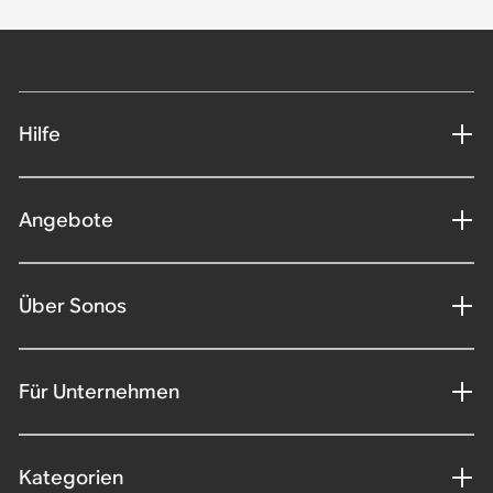
Hilfe
Angebote
Über Sonos
Für Unternehmen
Kategorien