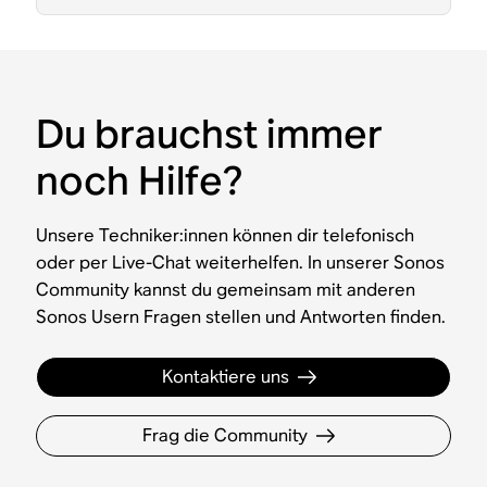
Du brauchst immer
noch Hilfe?
Unsere Techniker:innen können dir telefonisch
oder per Live-Chat weiterhelfen. In unserer Sonos
Community kannst du gemeinsam mit anderen
Sonos Usern Fragen stellen und Antworten finden.
Kontaktiere uns
Frag die Community