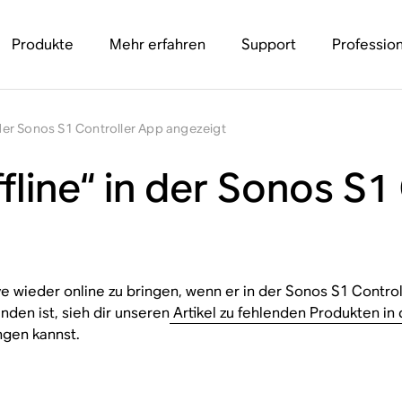
Produkte
Mehr erfahren
Support
Profession
n der Sonos S1 Controller App angezeigt
fline“ in der Sonos S1
ve wieder online zu bringen, wenn er in der Sonos S1 Control
den ist, sieh dir unseren
Artikel zu fehlenden Produkten in
ngen kannst.