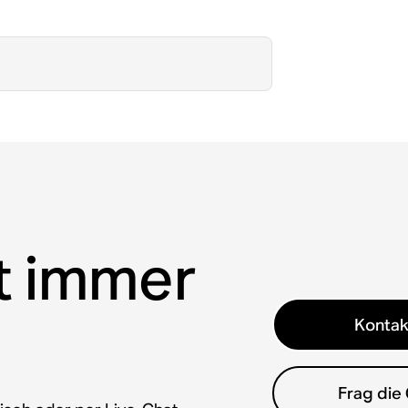
t immer
Kontak
Frag die