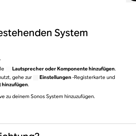
bestehenden System
.
hle
Lautsprecher oder Komponente hinzufügen
.
nutzt, gehe zur
Einstellungen
-Registerkarte und
t hinzufügen
.
Five zu deinem Sonos System hinzuzufügen.