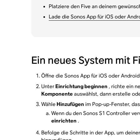
Platziere den Five an deinem gewünsch
Lade die Sonos App für iOS oder Andro
Ein neues System mit F
Öffne die Sonos App für iOS oder Android
Unter
Einrichtung beginnen
, richte ein 
Komponente
auswählst, dann erstelle od
Wähle
Hinzufügen
im Pop-up-Fenster, das 
Wenn du den Sonos S1 Controller ver
einrichten
.
Befolge die Schritte in der App, um deinen