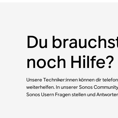
Du brauchs
noch Hilfe?
Unsere Techniker:innen können dir telefon
weiterhelfen. In unserer Sonos Communit
Sonos Usern Fragen stellen und Antworten