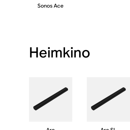
Sonos Ace
Heimkino
Arc
Arc SL