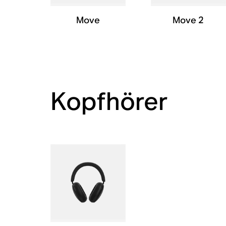
Move
Move 2
Kopfhörer