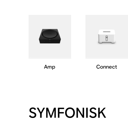
Amp
Connect
SYMFONISK