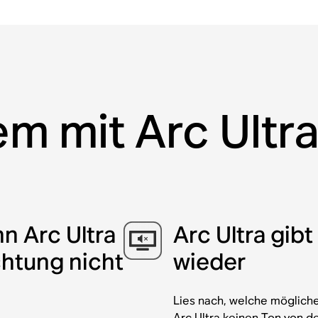
em mit Arc Ult
n Arc Ultra
Arc Ultra gib
chtung nicht
wieder
Lies nach, welche möglich
Arc Ultra keinen Ton von d