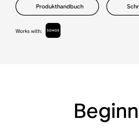
Produkthandbuch
Schn
Works with
:
Beginn