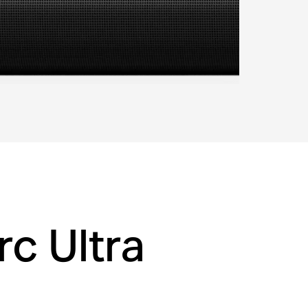
nen
c Ultra