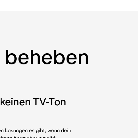
ra beheben
t keinen TV-Ton
en Lösungen es gibt, wenn dein
einem Fernseher ausgibt.