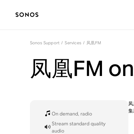
Sonos Support
/
Services
/
凤凰FM
凤凰FM on
凤
集
On demand, radio
Stream standard quality
audio