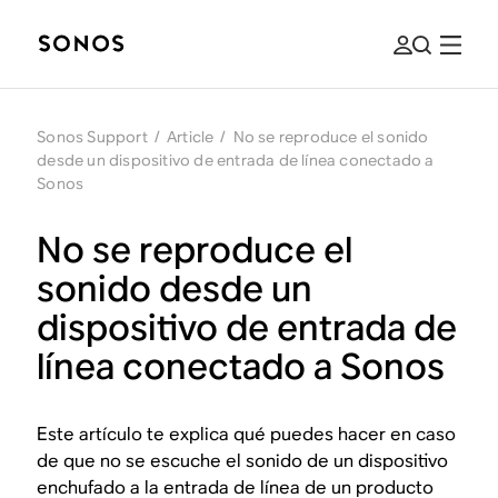
Sonos Support
/
Article
/
No se reproduce el sonido
desde un dispositivo de entrada de línea conectado a
Sonos
No se reproduce el
sonido desde un
dispositivo de entrada de
línea conectado a Sonos
Este artículo te explica qué puedes hacer en caso
de que no se escuche el sonido de un dispositivo
enchufado a la entrada de línea de un producto