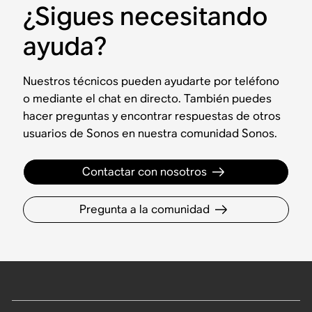
¿Sigues necesitando
ayuda?
Nuestros técnicos pueden ayudarte por teléfono
o mediante el chat en directo. También puedes
hacer preguntas y encontrar respuestas de otros
usuarios de Sonos en nuestra comunidad Sonos.
Contactar con nosotros
Pregunta a la comunidad