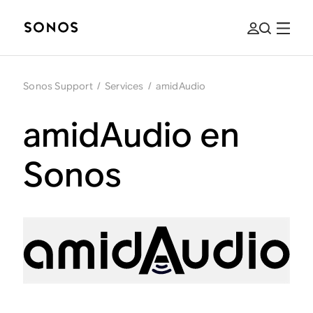
Sonos Support
/
Services
/
amidAudio
amidAudio en
Sonos