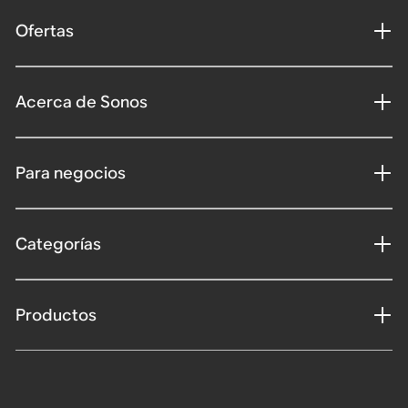
Ofertas
Acerca de Sonos
Para negocios
Categorías
Productos