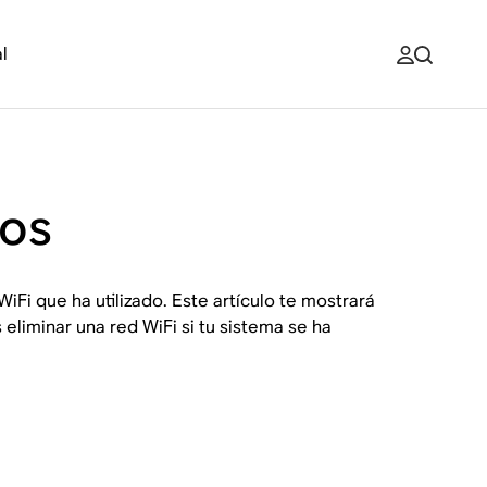
l
nos
WiFi que ha utilizado. Este artículo te mostrará
eliminar una red WiFi si tu sistema se ha