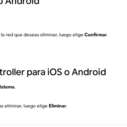
o Android
la red que deseas eliminar, luego elige
Confirmar
.
roller para iOS o Android
istema
.
s eliminar, luego elige
Eliminar
.