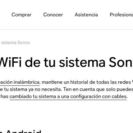
Comprar
Conocer
Asistencia
Profesiona
tu sistema Sonos
 WiFi de tu sistema So
ración inalámbrica
, mantiene un historial de todas las redes 
e tu sistema ya no necesita. Ten en cuenta que solo puedes 
i has
cambiado tu sistema a una configuración con cables
.