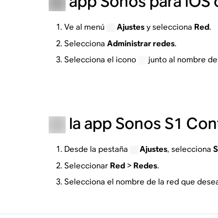
app Sonos para iOS 
Ve al menú
Ajustes
y selecciona
Red
.
Selecciona
Administrar redes
.
Selecciona el icono
junto al nombre de 
la app Sonos S1 Cont
Desde la pestaña
Ajustes
, selecciona
S
Seleccionar
Red
>
Redes
.
Selecciona el nombre de la red que desea