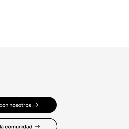
con nosotros
 la comunidad