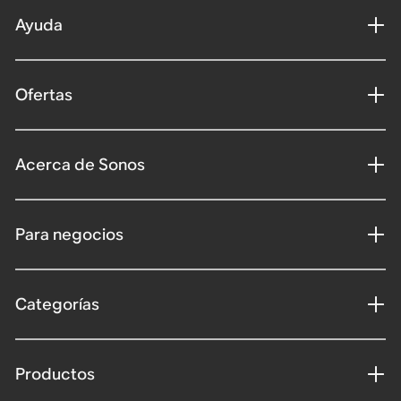
Ayuda
Ofertas
Acerca de Sonos
Para negocios
Categorías
Productos