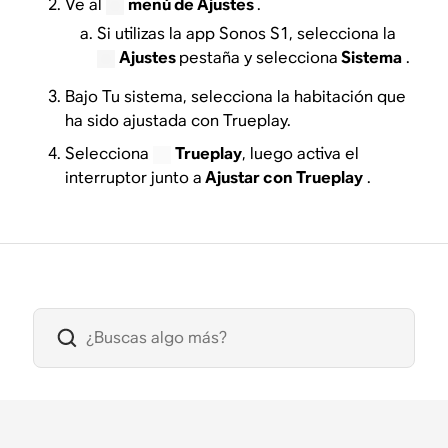
Ve al
menú de Ajustes
.
Si utilizas la app Sonos S1, selecciona la
Ajustes
pestaña y selecciona
Sistema
.
Bajo Tu sistema, selecciona la habitación que
ha sido ajustada con Trueplay.
Selecciona
Trueplay
, luego activa el
interruptor junto a
Ajustar con Trueplay
.