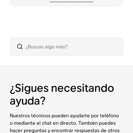
¿Sigues necesitando
ayuda?
Nuestros técnicos pueden ayudarte por teléfono
o mediante el chat en directo. También puedes
hacer preguntas y encontrar respuestas de otros