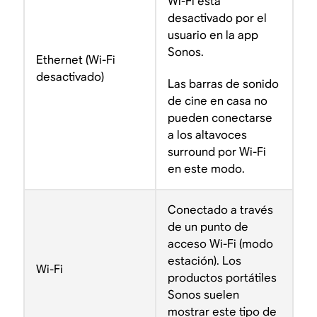
Wi-Fi está
desactivado por el
usuario en la app
Sonos.
Ethernet (Wi-Fi
desactivado)
Las barras de sonido
de cine en casa no
pueden conectarse
a los altavoces
surround por Wi-Fi
en este modo.
Conectado a través
de un punto de
acceso Wi-Fi (modo
estación). Los
Wi-Fi
productos portátiles
Sonos suelen
mostrar este tipo de