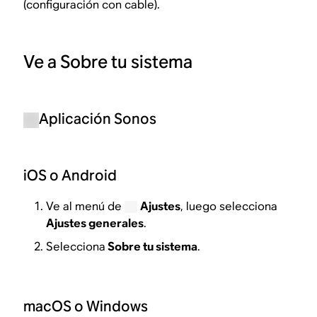
(configuración con cable).
Ve a Sobre tu sistema
Aplicación Sonos
iOS o Android
Ve al menú de
Ajustes
, luego selecciona
Ajustes generales
.
Selecciona
Sobre tu sistema
.
macOS o Windows