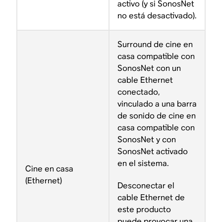
activo (y si SonosNet
no está desactivado).
Surround de cine en
casa compatible con
SonosNet con un
cable Ethernet
conectado,
vinculado a una barra
de sonido de cine en
casa compatible con
SonosNet y con
SonosNet activado
en el sistema.
Cine en casa
(Ethernet)
Desconectar el
cable Ethernet de
este producto
puede provocar una