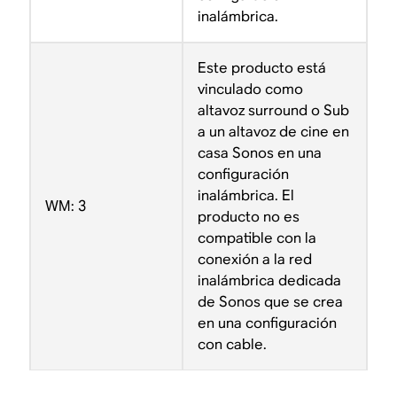
inalámbrica.
Este producto está
vinculado como
altavoz surround o Sub
a un altavoz de cine en
casa Sonos en una
configuración
inalámbrica. El
WM: 3
producto no es
compatible con la
conexión a la red
inalámbrica dedicada
de Sonos que se crea
en una configuración
con cable.