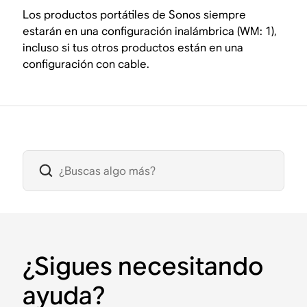
Los productos portátiles de Sonos siempre
estarán en una configuración inalámbrica (WM: 1),
incluso si tus otros productos están en una
configuración con cable.
¿Sigues necesitando
ayuda?