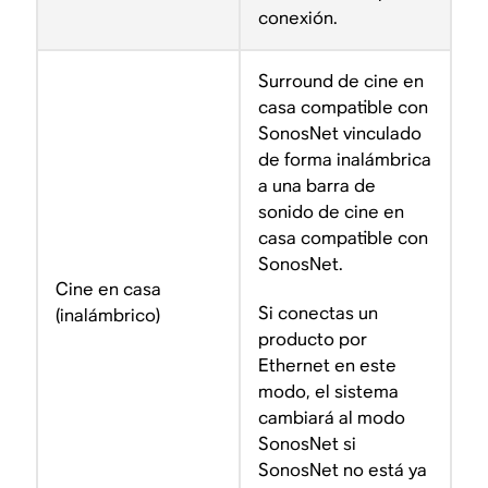
conexión.
Surround de cine en
casa compatible con
SonosNet vinculado
de forma inalámbrica
a una barra de
sonido de cine en
casa compatible con
SonosNet.
Cine en casa
Si conectas un
(inalámbrico)
producto por
Ethernet en este
modo, el sistema
cambiará al modo
SonosNet si
SonosNet no está ya