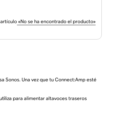
artículo
«No se ha encontrado el producto»
asa Sonos. Una vez que tu Connect:Amp esté
.
iliza para alimentar altavoces traseros