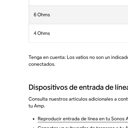
6 Ohms
4 Ohms
Tenga en cuenta: Los vatios no son un indicado
conectados.
Dispositivos de entrada de lín
Consulta nuestros artículos adicionales a con
tu Amp.
Reproducir entrada de línea en tu Sonos 