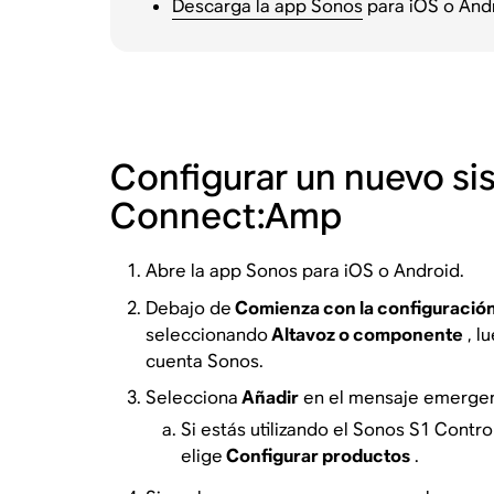
Descarga la app Sonos
para iOS o Andr
Configurar un nuevo s
Connect:Amp
Abre la app Sonos para iOS o Android.
Debajo de
Comienza con la configuració
seleccionando
Altavoz o componente
, l
cuenta Sonos.
Selecciona
Añadir
en el mensaje emergen
Si estás utilizando el Sonos S1 Contro
elige
Configurar productos
.