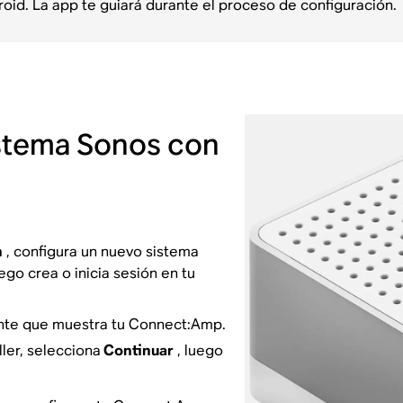
oid. La app te guiará durante el proceso de configuración.
istema Sonos con
n
, configura un nuevo sistema
uego crea o inicia sesión en tu
te que muestra tu Connect:Amp.
ller, selecciona
Continuar
, luego