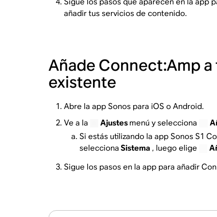
Sigue los pasos que aparecen en la app p
añadir tus servicios de contenido.
Añade Connect:Amp a 
existente
Abre la app Sonos para iOS o Android.
Ve a la
Ajustes
menú y selecciona
A
Si estás utilizando la app Sonos S1 Con
selecciona
Sistema
, luego elige
A
Sigue los pasos en la app para añadir Co