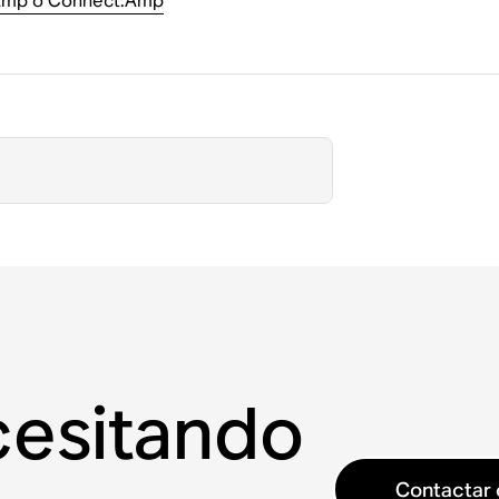
 Amp o Connect:Amp
cesitando
Contactar 