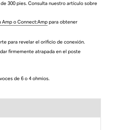
e 300 pies. Consulta nuestro artículo sobre
tu Amp o Connect:Amp
para obtener
e para revelar el orificio de conexión.
uedar firmemente atrapada en el poste
voces de 6 o 4 ohmios.