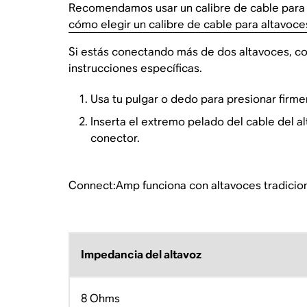
Recomendamos usar un calibre de cable para a
cómo elegir un calibre de cable para altavoce
Si estás conectando más de dos altavoces, con
instrucciones específicas.
Usa tu pulgar o dedo para presionar firme
Inserta el extremo pelado del cable del a
conector.
Connect:Amp funciona con altavoces tradicion
Impedancia del altavoz
8 Ohms