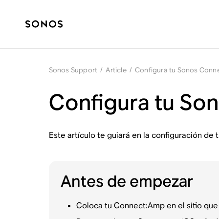
Sonos Support
/
Article
/
Configura tu Sonos Conn
Configura tu So
Este artículo te guiará en la configuración d
Antes de empezar
Coloca tu Connect:Amp en el sitio que 