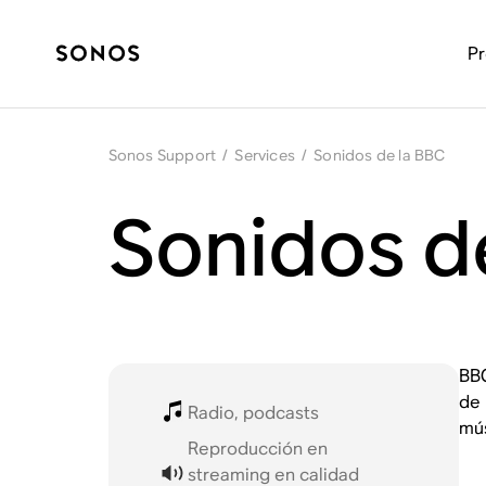
P
Sonos Support
/
Services
/
Sonidos de la BBC
Sonidos d
BBC
de 
Radio, podcasts
mús
Reproducción en
streaming en calidad