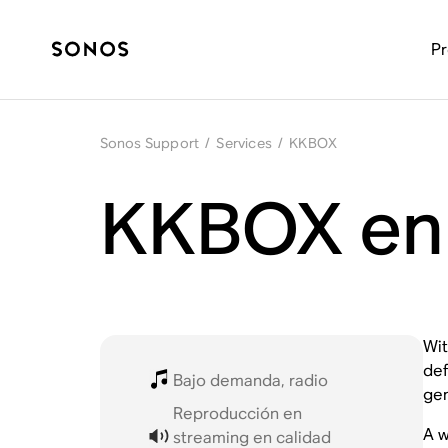
P
Sonos Support
/
Services
/
KKBOX
KKBOX en
Wit
def
Bajo demanda, radio
gen
Reproducción en
A w
streaming en calidad