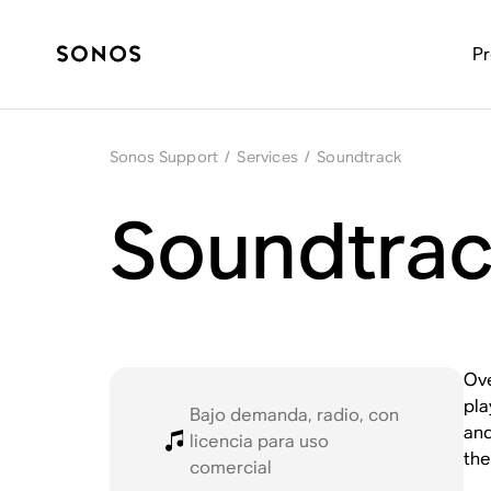
P
Sonos Support
/
Services
/
Soundtrack
Soundtrac
Ov
pla
Bajo demanda, radio, con
and
licencia para uso
the
comercial