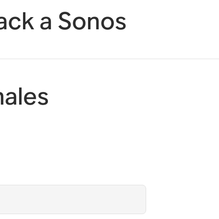
ack a Sonos
nales