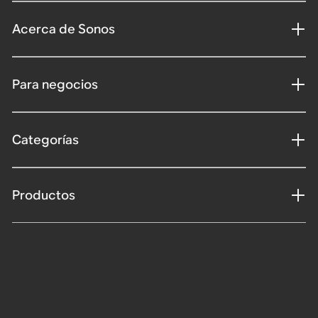
Acerca de Sonos
Para negocios
Categorías
Productos