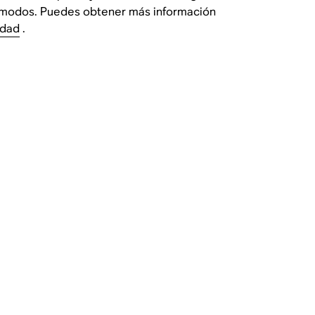
os modos. Puedes obtener más información
idad
.