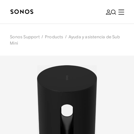
Sonos Support
/
Products
/
Ayuda y asistencia de Sub
Mini