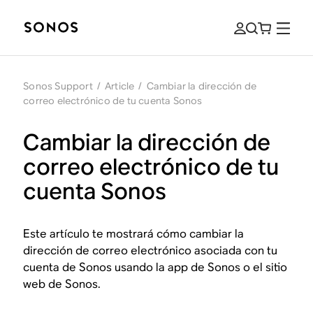
Sonos Support
/
Article
/
Cambiar la dirección de
correo electrónico de tu cuenta Sonos
Cambiar la dirección de
correo electrónico de tu
cuenta Sonos
Este artículo te mostrará cómo cambiar la
dirección de correo electrónico asociada con tu
cuenta de Sonos usando la app de Sonos o el sitio
web de Sonos.