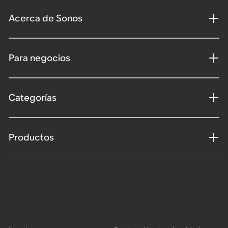
Acerca de Sonos
Para negocios
Categorías
Productos