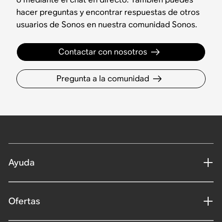
hacer preguntas y encontrar respuestas de otros
usuarios de Sonos en nuestra comunidad Sonos.
Contactar con nosotros
Pregunta a la comunidad
Ayuda
Ofertas