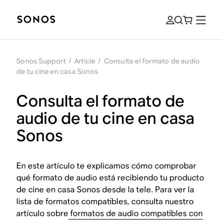
Sonos Support
/
Article
/
Consulta el formato de audio
de tu cine en casa Sonos
Consulta el formato de
audio de tu cine en casa
Sonos
En este artículo te explicamos cómo comprobar
qué formato de audio está recibiendo tu producto
de cine en casa Sonos desde la tele. Para ver la
lista de formatos compatibles, consulta nuestro
artículo sobre
formatos de audio compatibles con