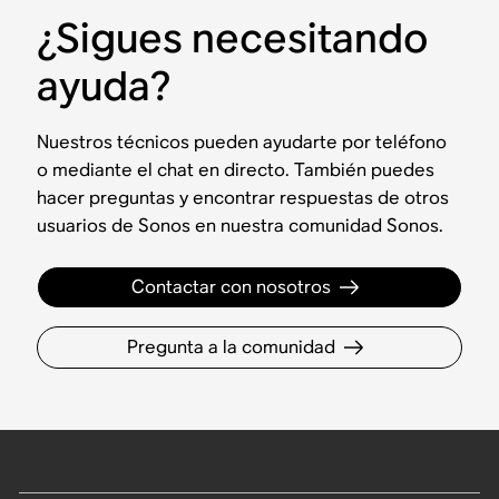
¿Sigues necesitando
ayuda?
Nuestros técnicos pueden ayudarte por teléfono
o mediante el chat en directo. También puedes
hacer preguntas y encontrar respuestas de otros
usuarios de Sonos en nuestra comunidad Sonos.
Contactar con nosotros
Pregunta a la comunidad