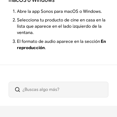
Abre la app Sonos para macOS o Windows.
Selecciona tu producto de cine en casa en la
lista que aparece en el lado izquierdo de la
ventana.
El formato de audio aparece en la sección
En
reproducción
.