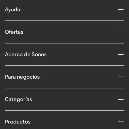
Ayuda
Ofertas
Acerca de Sonos
Para negocios
Categorías
Productos