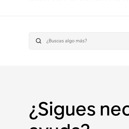
¿Sigues ne