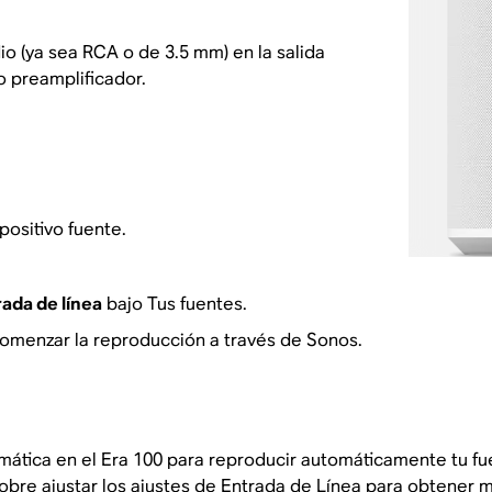
o (ya sea RCA o de 3.5 mm) en la salida
o preamplificador.
ositivo fuente.
rada de línea
bajo Tus fuentes.
comenzar la reproducción a través de Sonos.
ática en el Era 100 para reproducir automáticamente tu f
sobre
ajustar los ajustes de Entrada de Línea
para obtener m