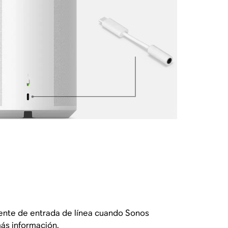
uente de entrada de línea cuando Sonos
ás información.