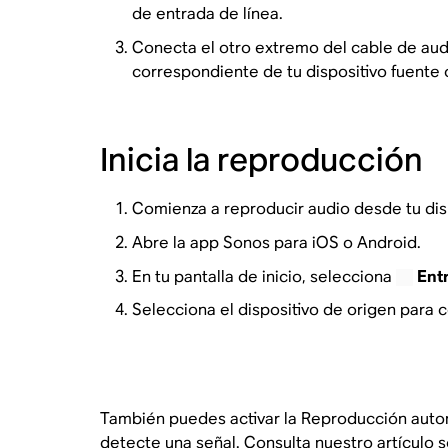
de entrada de línea.
Conecta el otro extremo del cable de audi
correspondiente de tu dispositivo fuente 
Inicia la reproducción
Comienza a reproducir audio desde tu disp
Abre la app Sonos para iOS o Android.
En tu pantalla de inicio, selecciona
Ent
Selecciona el dispositivo de origen para 
También puedes activar la Reproducción autom
detecte una señal. Consulta nuestro artículo 