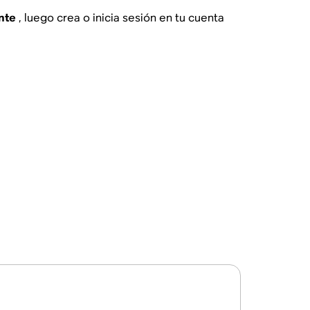
nte
, luego crea o inicia sesión en tu cuenta