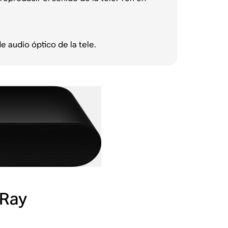
e audio óptico de la tele.
 Ray