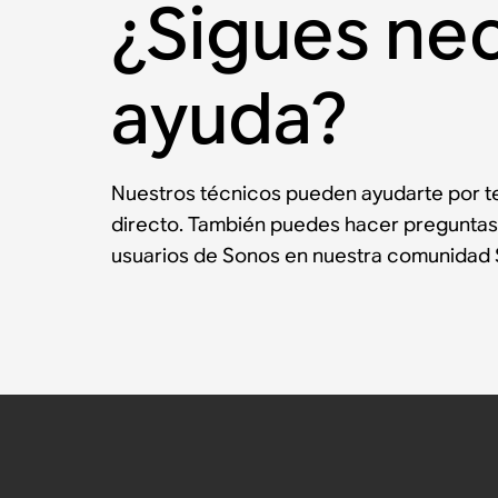
¿Sigues ne
ayuda?
Nuestros técnicos pueden ayudarte por te
directo. También puedes hacer preguntas
usuarios de Sonos en nuestra comunidad 