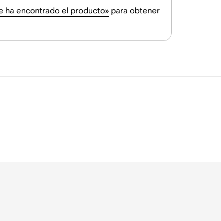
e ha encontrado el producto»
para obtener