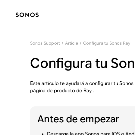
Sonos Support
/
Article
/
Configura tu Sonos Ray
Configura tu So
Este artículo te ayudará a configurar tu Sonos
página de producto de Ray
.
Antes de empezar
Descarga la app Sonos para iOS o And