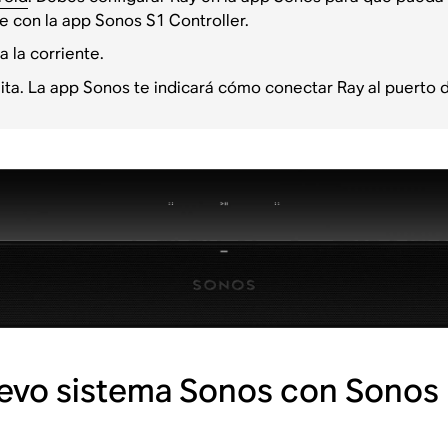
 con la app Sonos S1 Controller.
 la corriente.
ita. La app Sonos te indicará cómo conectar Ray al puerto d
evo sistema Sonos con Sonos