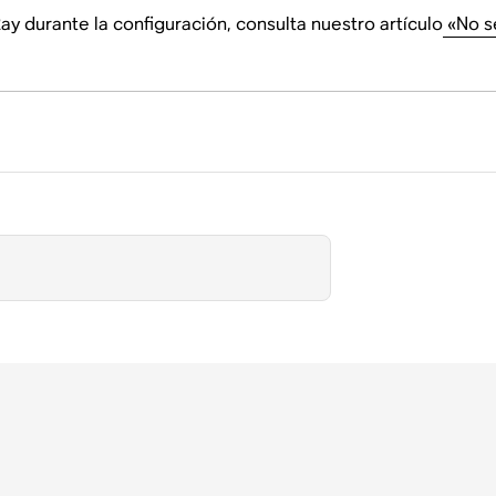
y durante la configuración, consulta nuestro artículo
«No s