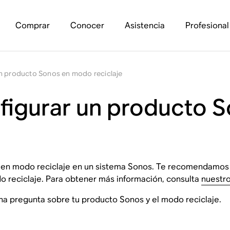
Comprar
Conocer
Asistencia
Profesional
n producto Sonos en modo reciclaje
figurar un producto 
s en modo reciclaje en un sistema Sonos. Te recomendamos
 reciclaje. Para obtener más información, consulta
nuestro
una pregunta sobre tu producto Sonos y el modo reciclaje.