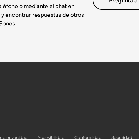
Pregunta a
léfono o mediante el chat en
 y encontrar respuestas de otros
Sonos.
 de privacidad
Accesibilidad
Conformidad
Seguridad