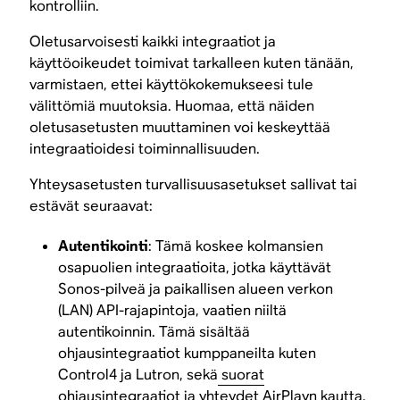
kontrolliin.
Oletusarvoisesti kaikki integraatiot ja
käyttöoikeudet toimivat tarkalleen kuten tänään,
varmistaen, ettei käyttökokemukseesi tule
välittömiä muutoksia. Huomaa, että näiden
oletusasetusten muuttaminen voi keskeyttää
integraatioidesi toiminnallisuuden.
Yhteysasetusten turvallisuusasetukset sallivat tai
estävät seuraavat:
Autentikointi
: Tämä koskee kolmansien
osapuolien integraatioita, jotka käyttävät
Sonos-pilveä ja paikallisen alueen verkon
(LAN) API-rajapintoja, vaatien niiltä
autentikoinnin. Tämä sisältää
ohjausintegraatiot kumppaneilta kuten
Control4 ja Lutron, sekä
suorat
ohjausintegraatiot
ja yhteydet AirPlayn kautta.