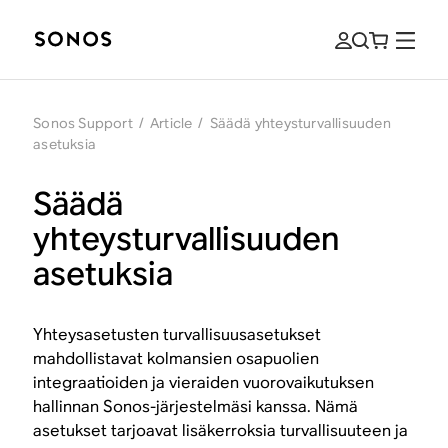
Sonos Support
/
Article
/
Säädä yhteysturvallisuuden
asetuksia
Säädä
yhteysturvallisuuden
asetuksia
Yhteysasetusten turvallisuusasetukset
mahdollistavat kolmansien osapuolien
integraatioiden ja vieraiden vuorovaikutuksen
hallinnan Sonos-järjestelmäsi kanssa. Nämä
asetukset tarjoavat lisäkerroksia turvallisuuteen ja