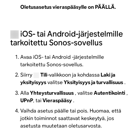
Oletusasetus vieraspääsylle on PÄÄLLÄ.
iOS- tai Android-järjestelmille
tarkoitettu Sonos-sovellus
Avaa iOS- tai Android -järjestelmille
tarkoitettu Sonos-sovellus.
Siirry
Tili
-valikkoon ja kohdassa
Laki ja
yksityisyys
valitse
Yksityisyys ja turvallisuus
.
Alla
Yhteysturvallisuus
, valitse
Autentikointi
,
UPnP
, tai
Vieraspääsy
.
Vaihda asetus päälle tai pois. Huomaa, että
jotkin toiminnot saattavat keskeytyä, jos
asetusta muutetaan oletusarvosta.