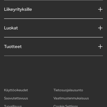
Liikeyrityksille
Luokat
Tuotteet
Käyttöoikeudet
Tietosuojalausunto
Saavutettavuus
Vaatimustenmukaisuus
Turvallisuus
Cookie Settings