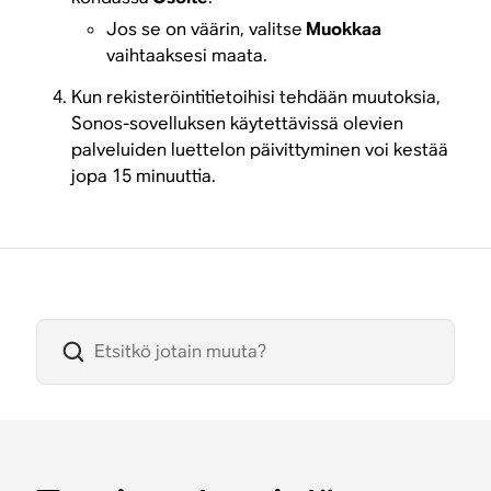
Jos se on väärin, valitse
Muokkaa
vaihtaaksesi maata.
Kun rekisteröintitietoihisi tehdään muutoksia,
Sonos-sovelluksen käytettävissä olevien
palveluiden luettelon päivittyminen voi kestää
jopa 15 minuuttia.