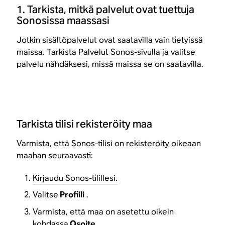
1. Tarkista, mitkä palvelut ovat tuettuja
Sonosissa maassasi
Jotkin sisältöpalvelut ovat saatavilla vain tietyissä
maissa. Tarkista
Palvelut Sonos-sivulla
ja valitse
palvelu nähdäksesi, missä maissa se on saatavilla.
Tarkista tilisi rekisteröity maa
Varmista, että Sonos-tilisi on rekisteröity oikeaan
maahan seuraavasti:
Kirjaudu Sonos-tilillesi.
Valitse
Profiili
.
Varmista, että maa on asetettu oikein
kohdassa
Osoite
.