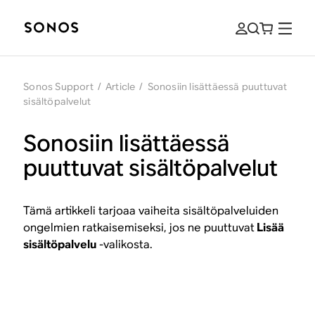
Sonos Support
/
Article
/
Sonosiin lisättäessä puuttuvat
sisältöpalvelut
Sonosiin lisättäessä
puuttuvat sisältöpalvelut
Tämä artikkeli tarjoaa vaiheita sisältöpalveluiden
ongelmien ratkaisemiseksi, jos ne puuttuvat
Lisää
sisältöpalvelu
-valikosta.