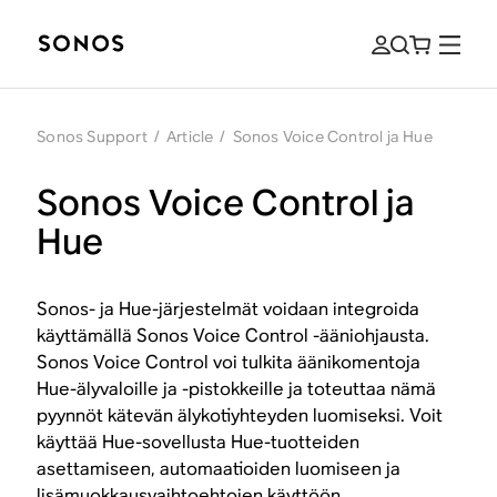
Sonos Support
/
Article
/
Sonos Voice Control ja Hue
Sonos Voice Control ja
Hue
Sonos- ja Hue-järjestelmät voidaan integroida
käyttämällä Sonos Voice Control -ääniohjausta.
Sonos Voice Control voi tulkita äänikomentoja
Hue-älyvaloille ja -pistokkeille ja toteuttaa nämä
pyynnöt kätevän älykotiyhteyden luomiseksi. Voit
käyttää Hue-sovellusta Hue-tuotteiden
asettamiseen, automaatioiden luomiseen ja
lisämuokkausvaihtoehtojen käyttöön.