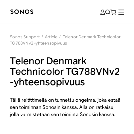
Sonos Support
/
Article
/
Telenor Denmark Technicolor
TG788VNv2 -yhteensopivuus
Telenor Denmark
Technicolor TG788VNv2
-yhteensopivuus
Tällä reitittimellä on tunnettu ongelma, joka estää
sen toiminnan Sonosin kanssa. Alla on ratkaisu,
jolla varmistetaan sen toiminta Sonosin kanssa.