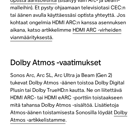
optista äänisovitinta
(sisältyy vain Arc- ja Beam-
malleihin). Et pysty ohjaamaan televisiotasi CEC:n
tai äänen avulla käyttäessäsi optista yhteyttä. Jos
kohtaat ongelmia HDMI ARC:n kanssa asennuksen
aikana, katso artikkelimme
HDMI ARC -virheiden
vianmäärityksestä
.
Dolby Atmos -vaatimukset
Sonos Arc, Arc SL, Arc Ultra ja Beam (Gen 2)
tukevat Dolby Atmos -äänen toistoa Dolby Digital
Plusin tai Dolby TrueHD:n kautta. Ne on liitettävä
HDMI ARC- tai HDMI eARC -porttiin toistaakseen
mitä tahansa Dolby Atmos -sisältöä. Lisätietoja
Atmos-äänen toistamisesta Sonosilla löydät
Dolby
Atmos -artikkelistamme
.