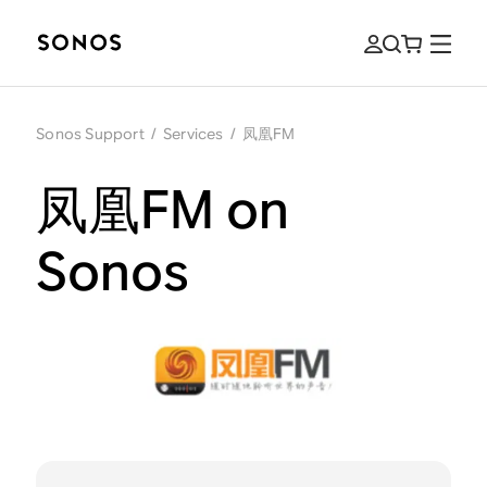
Sonos Support
/
Services
/
凤凰FM
凤凰FM on
Sonos