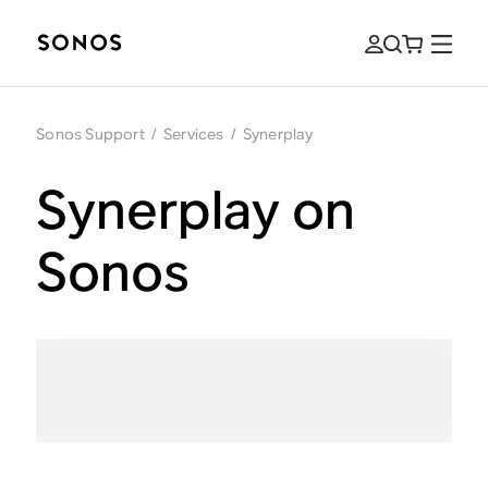
Sonos Support
/
Services
/
Synerplay
Synerplay on
Sonos