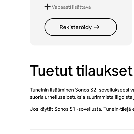
Vapaasti lisättävä
Rekisteröidy
Tuetut tilaukset
TuneInin lisääminen Sonos S2 -sovellukseesi vaatii
suoria urheiluselostuksia suurimmista liigoista 
Jos käytät Sonos S1 -sovellusta, TuneIn-tilejä e