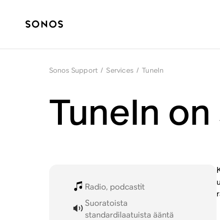
Sonos Support
/
Services
/
TuneIn
TuneIn on
Radio, podcastit
Suoratoista
standardilaatuista ääntä