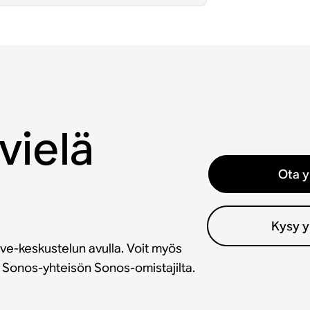
vielä
Ota y
Kysy y
ve-keskustelun avulla. Voit myös
a Sonos-yhteisön Sonos-omistajilta.