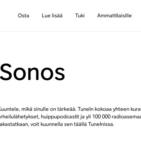
Osta
Lue lisää
Tuki
Ammattilaisille
 Sonos
Kuuntele, mikä sinulle on tärkeää. TuneIn kokoaa yhteen kura
urheilulähetykset, huippupodcastit ja yli 100 000 radioasema
rakastatkaan, voit kuunnella sen täällä TuneInissa.