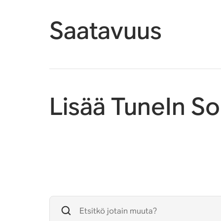
Saatavuus
Lisää TuneIn S