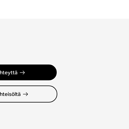
hteyttä
hteisöltä