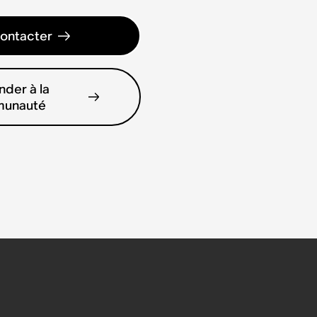
ontacter
der à la
unauté