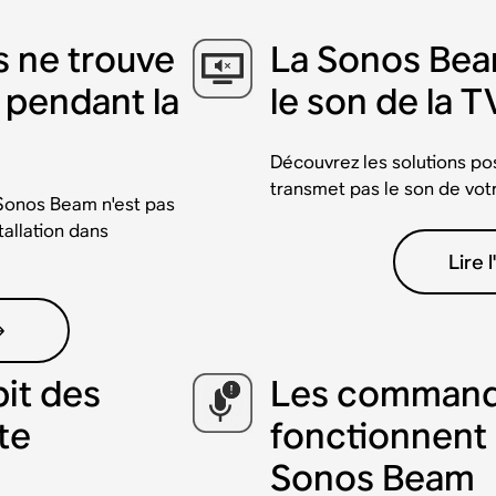
s ne trouve
La Sonos Bea
 pendant la
le son de la T
Découvrez les solutions po
transmet pas le son de vot
e Sonos Beam n'est pas
allation dans
Lire l
bit des
Les command
te
fonctionnent 
Sonos Beam