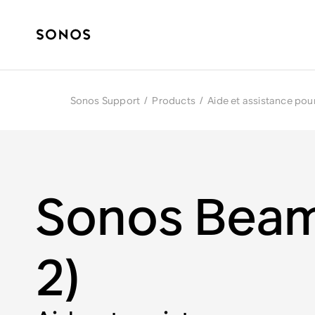
Sonos Support
/
Products
/
Aide et assistance pou
Sonos Beam
2)