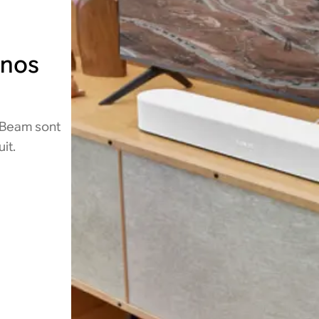
onos
 Beam sont
it.