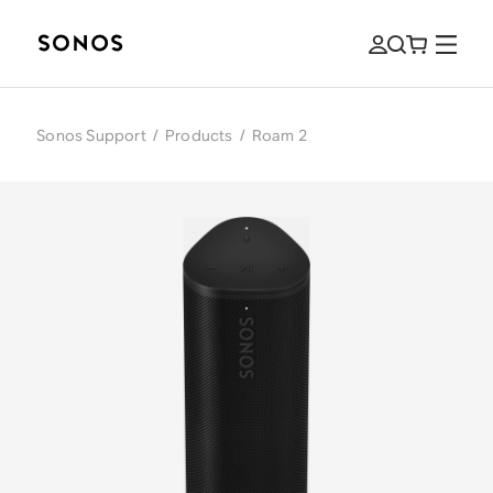
Sonos Support
/
Products
/
Roam 2