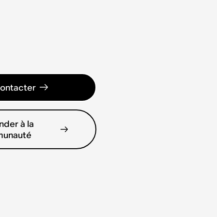
ontacter
der à la
unauté