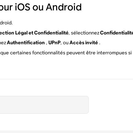
our iOS ou Android
droid.
ection Légal et Confidentialité
, sélectionnez
Confidentialit
nez
Authentification
,
UPnP
, ou
Accès invité
.
 que certaines fonctionnalités peuvent être interrompues si 