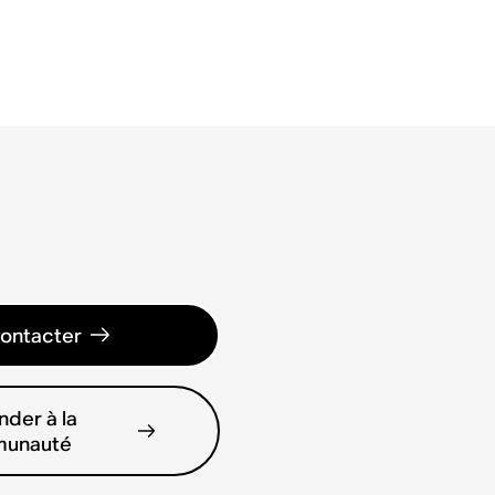
ontacter
der à la
unauté