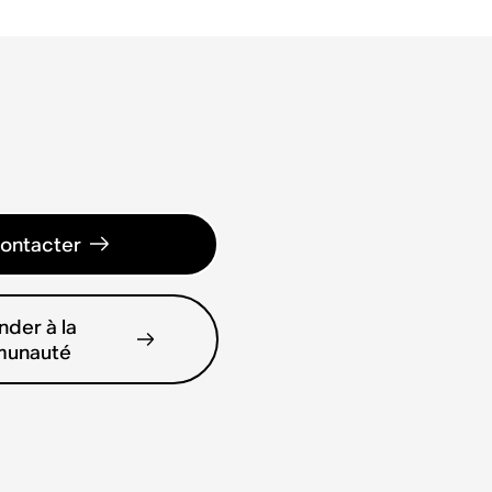
ontacter
der à la
unauté