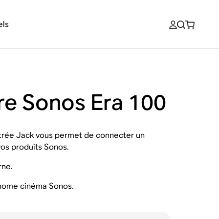
els
otre Sonos Era 100
entrée Jack vous permet de connecter un
vos produits Sonos.
rne.
n home cinéma Sonos.