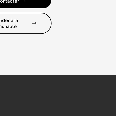
ontacter
der à la
unauté